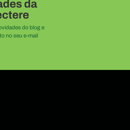
ades da
ctere
ovidades do blog e
eto no seu e-mail