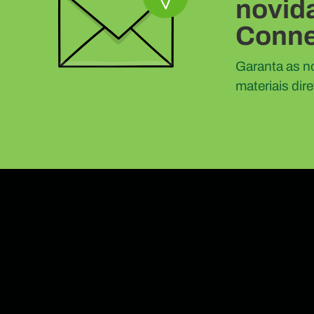
novid
Conne
Garanta as n
materiais dir