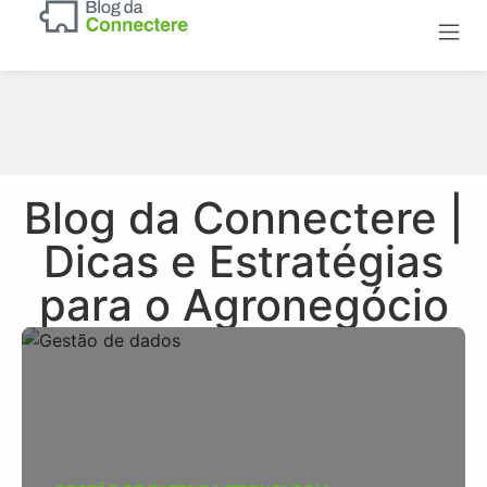
Sobre a
Dicas sobre 
Conheça o +G3
Blog da Connectere |
Dicas e Estratégias
para o Agronegócio