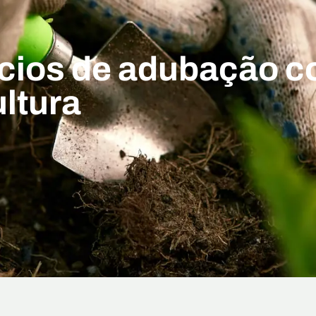
ícios de adubação 
ultura