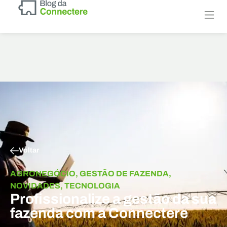
Sobre a
Dicas sobre 
Conheça o +G3
Voltar
AGRONEGÓCIO
,
GESTÃO DE FAZENDA
,
NOVIDADES
,
TECNOLOGIA
Profissionalize a gestão da sua
fazenda com a Connectere